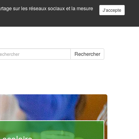
artage sur les réseaux sociaux et la mesure
J'accepte
ormulaire
Rechercher
e
chercher
echerche
sme - Demandes
 scolaire
ret - Juillet/août 2026
ostale