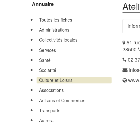
Atel
Annuaire
Toutes les fiches
Infor
Administrations
Collectivités locales
51 rue
28500 V
Services
02 37
Santé
infos
Scolarité
www.l
Culture et Loisirs
Associations
Artisans et Commerces
Transports
Autres...