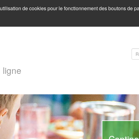
l’utilisation de cookies pour le fonctionnement des boutons de p
F
d
Re
 ligne
r
Urbani
Cantine
Les Clai
Carte p