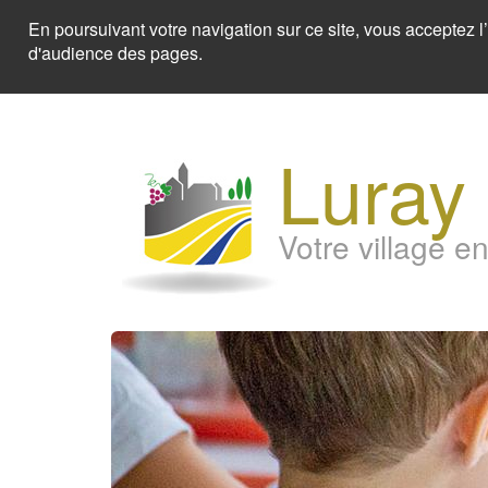
En poursuivant votre navigation sur ce site, vous acceptez 
d'audience des pages.
Aller
au
Luray
contenu
principal
Votre village en